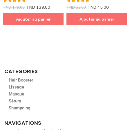
Note
5.00
Note
5.00
TND
139,00
TND
45,00
TND
179,00
TND
53,00
sur 5
sur 5
Ajouter au panier
Ajouter au panier
CATEGORIES
Hair Booster
Lissage
Masque
Sérum
Shampoing
NAVIGATIONS