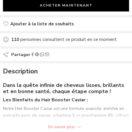
ACHETER MAINTENANT
Ajouter à la liste de souhaits
Ajouté à la liste de souhaits
110
personnes consultent ce produit en ce moment
Partager
Description
Dans la quête infinie de cheveux lisses, brillants
et en bonne santé, chaque étape compte !
Les Bienfaits du
Hair Booster Caviar
:
Notre Hair Booster Caviar est une formule avancée, enrichie en
extraits purs de caviar
,
vitamine E
et
provitamine B5
, offrant
une protection ultime tout en nourrissant vos cheveux en
En savoir plus
profondeur.