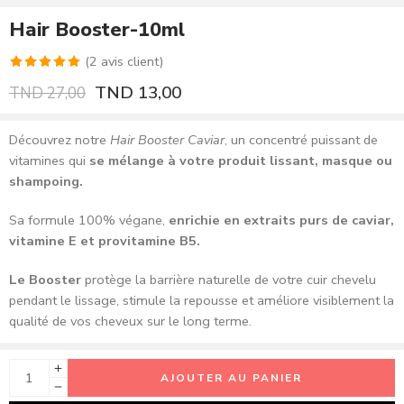
Hair Booster-10ml
(
2
avis client)
Noté
2
5.00
TND
13,00
TND
27,00
sur 5 basé
sur
Découvrez notre
Hair Booster Caviar
, un concentré puissant de
notations
vitamines qui
se mélange à votre produit lissant, masque ou
client
shampoing.
Sa formule 100% végane,
enrichie en extraits purs de caviar,
vitamine E et provitamine B5.
Le Booster
protège la barrière naturelle de votre cuir chevelu
pendant le lissage, stimule la repousse et améliore visiblement la
qualité de vos cheveux sur le long terme.
AJOUTER AU PANIER