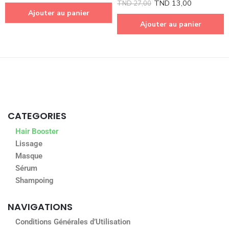
Note
5.00
TND
13,00
TND
27,00
Ajouter au panier
sur 5
Ajouter au panier
CATEGORIES
Hair Booster
Lissage
Masque
Sérum
Shampoing
NAVIGATIONS
Conditions Générales d’Utilisation