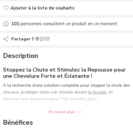
Ajouter à la liste de souhaits
Ajouté à la liste de souhaits
101
personnes consultent ce produit en ce moment
Partager
Description
Stoppez la Chute et Stimulez la Repousse pour
une Chevelure Forte et Éclatante !
À la recherche d’une solution complète pour stopper la chute des
cheveux, protéger votre cuir chevelu durant
le lissage
, et
favoriser une repousse saine ? Ne cherchez plus !
Notre
Hair Booster Caviar
,
enrichi en vitamines E et B5
, est
En savoir plus
votre allié idéal pour des cheveux forts, protégés et éclatants de
Bénéfices
vitalité.