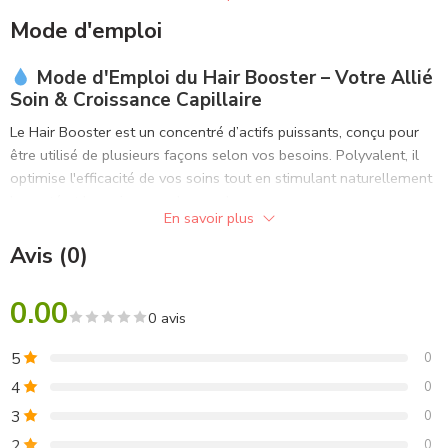
Soja Oil, Hydrolyzed Collagen.
offrent des cheveux doux, brillants et en pleine santé.
Mode d'emploi
Utilisé régulièrement, il
améliore la qualité globale des
Mode d'Emploi du Hair Booster – Votre Allié
cheveux sur le long terme
.
Soin & Croissance Capillaire
Le Hair Booster est un concentré d’actifs puissants, conçu pour
être utilisé de plusieurs façons selon vos besoins. Polyvalent, il
optimise l'efficacité de vos soins tout en stimulant naturellement
la santé et la croissance de vos cheveux.
En savoir plus
1. Protection pendant le lissage
Avis (0)
Mélangez quelques gouttes du Hair Booster à votre soin lissant
Professionel (
Botox
ou
Tanino
).
Résultat : le cuir chevelu est
0.00
protégé des agressions thermiques, tandis que la fibre capillaire
0 avis
reçoit un supplément de nutrition et de renforcement pendant le
5
0
traitement.
4
0
2. Stimulation de la repousse
3
0
Ajoutez 3 à 5 gouttes directement dans votre shampoing
2
0