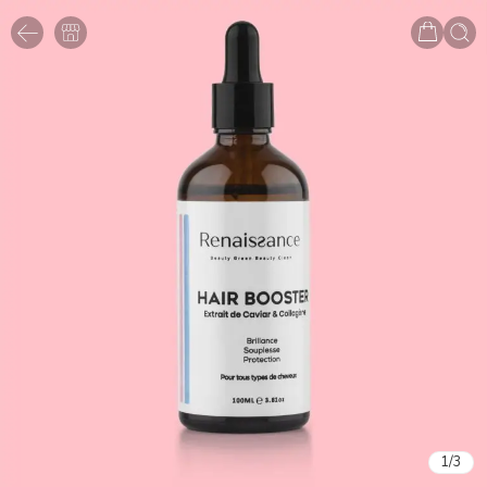
1
/
3