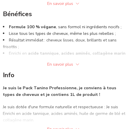
Conçu pour transformer les cheveux frisés, bouclés ou
En savoir plus
indisciplinés, ce pack combine un shampoing clarifiant, un lissage
Bénéfices
révolutionnaire au Tanino et un masque fixateur pour offrir une
expérience de lissage complète et longue durée.
Formule 100 % végane
, sans formol ni ingrédients nocifs ;
Lisse tous les types de cheveux, même les plus rebelles ;
Les Avantages du Pack Alpha Tanino 1L :
Résultat immédiat : cheveux lisses, doux, brillants et sans
Résultats Remarquables
: Des cheveux lisses, doux et
frisottis ;
soyeux dès la première utilisation.
Enrichi en
acide tannique, acides aminés, collagène marin
Protection et Nutrition
: Enrichi d’ingrédients nourrissants
et huile de germe de blé;
comme l’extrait de caviar et l’huile d’argan, ce pack protège et
En savoir plus
Sans brûlures, sans pellicules, sans irritation.
revitalise les cheveux.
Info
Tenue Longue Durée
: Les résultats sont scellés pour une
durabilité optimale, satisfaisant ainsi vos clients à chaque service.
Je suis le Pack Tanino
Professionne
, je conviens à tous
types de cheveux et je contiens 1
L
de produit !
Offrez à vos clients des cheveux parfaitement lissés et revitalisés
grâce au
Pack de Lissage Alpha Tanino 1L
, l’excellence pour
Je suis dotée d'une formule naturelle et respectueuse : Je suis
des cheveux sublimes et protégés.
Enrichi en acide tannique, acides aminés, huile de germe de blé et
collagène marin.
( Ce produit est composé d’ingrédients naturels qui peuvent
présenter un risque allergique pour certaines personnes. Nous