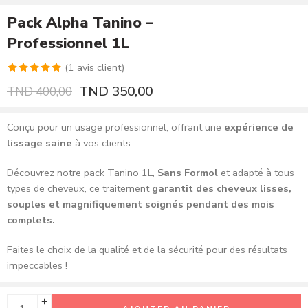
Pack Alpha Tanino –
Professionnel 1L
(
1
avis client)
Noté
1
5.00
TND
350,00
TND
400,00
sur 5 basé
sur
notation
Conçu pour un usage professionnel, offrant une
expérience de
client
lissage saine
à vos clients.
Découvrez notre pack Tanino 1L,
Sans Formol
et adapté à tous
types de cheveux, ce traitement
garantit des cheveux lisses,
souples et magnifiquement soignés pendant des mois
complets.
Faites le choix de la qualité et de la sécurité pour des résultats
impeccables !