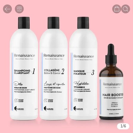
1
/
6