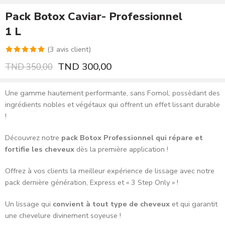
Pack Botox Caviar- Professionnel
1 L
(
3
avis client)
Noté
2
5.00
TND
300,00
TND
350,00
sur 5 basé
sur
Une gamme hautement performante, sans Fomol, possèdant des
notations
ingrédients nobles et végétaux qui offrent un effet lissant durable
client
!
Découvrez notre
pack Botox Professionnel qui répare et
fortifie les cheveux
dès la première application !
Offrez à vos clients la meilleur expérience de lissage avec notre
pack dernière génération, Express et « 3 Step Only » !
Un lissage qui
convient à tout type de cheveux
et qui garantit
une chevelure divinement soyeuse !