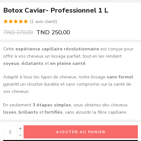
Botox Caviar- Professionnel 1 L
(
1
avis client)
Noté
1
5.00
TND
250,00
TND
370,00
sur 5 basé
sur
notation
Cette
expérience capillaire révolutionnaire
est conçue pour
client
offrir à vos cheveux un lissage parfait, tout en les rendant
soyeux
,
éclatants
et
en pleine santé
.
Adapté à tous les types de cheveux, notre lissage
sans formol
garantit un résultat durable et sans compromis sur la santé de
vos cheveux.
En seulement
3 étapes simples
, vous obtenez des cheveux
lisses
,
brillants
et
fortifiés
, sans alourdir la fibre capillaire.
AJOUTER AU PANIER