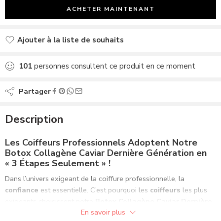
ACHETER MAINTENANT
Ajouter à la liste de souhaits
Ajouté à la liste de souhaits
101
personnes consultent ce produit en ce moment
Partager
Description
Les Coiffeurs Professionnels Adoptent Notre
Botox Collagène Caviar Dernière Génération en
« 3 Étapes Seulement » !
Dans l’univers exigeant de la coiffure professionnelle, la
confiance
est essentielle. C’est pourquoi les
coiffeurs
les plus
exigeants choisissent notre
Botox Collagène Caviar Dernière
En savoir plus
Génération
pour offrir à leurs clients une
expérience de