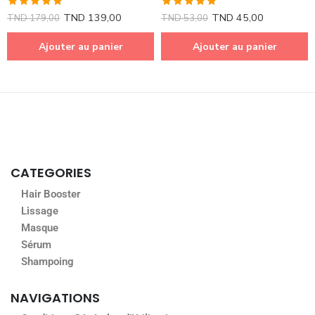
Note
5.00
Note
5.00
TND
139,00
TND
45,00
TND
179,00
TND
53,00
sur 5
sur 5
Ajouter au panier
Ajouter au panier
CATEGORIES
Hair Booster
Lissage
Masque
Sérum
Shampoing
NAVIGATIONS