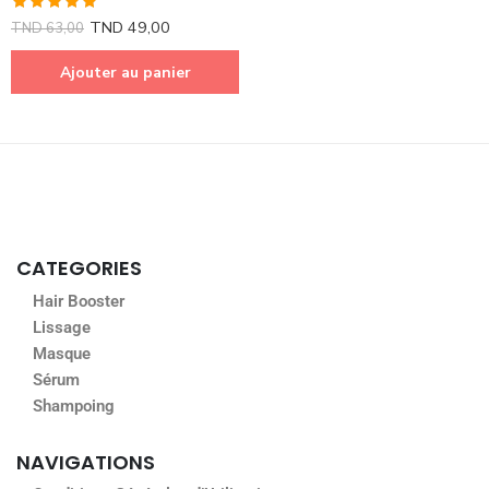
Note
5.00
TND
49,00
TND
63,00
sur 5
Ajouter au panier
CATEGORIES
Hair Booster
Lissage
Masque
Sérum
Shampoing
NAVIGATIONS