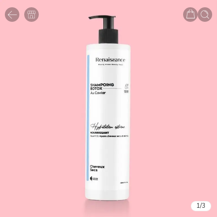
1
/
3