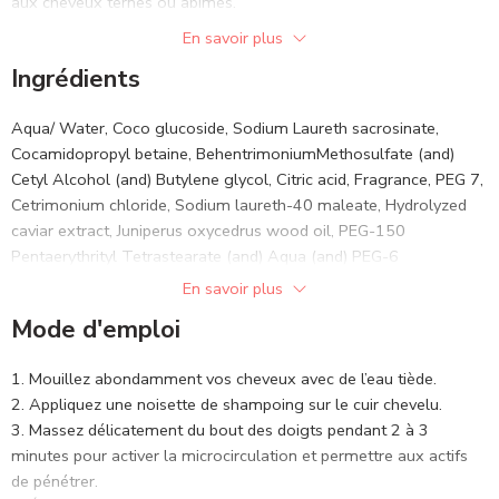
aux cheveux ternes ou abîmés.
protège vos cheveux
des agressions extérieures, pour une
chevelure éclatante de santé.
En savoir plus
Je renforce la structure interne du cheveu, le rendant plus
Ingrédients
résistant, moins cassant et plus souple à chaque lavage.
Pour des résultats optimaux, il est conseillé de l’utiliser en
combinaison avec son
masque Botox
réparateur, afin de
Aqua/ Water, Coco glucoside, Sodium Laureth sacrosinate,
maximiser l’hydratation et la régénération de vos cheveux.
Cocamidopropyl betaine, BehentrimoniumMethosulfate (and)
Cetyl Alcohol (and) Butylene glycol, Citric acid, Fragrance, PEG 7,
Ensemble, ces produits offrent un soin complet qui laisse vos
Cetrimonium chloride, Sodium laureth-40 maleate, Hydrolyzed
cheveux nourris, forts et brillants !
caviar extract, Juniperus oxycedrus wood oil, PEG-150
Pentaerythrityl Tetrastearate (and) Aqua (and) PEG-6
Caprylic/Capric Glycerides, PPG- 3 Benzyl ether myristate,
En savoir plus
Glycerin, Hydrolyzed Keratin.
Mode d'emploi
Mouillez abondamment vos cheveux avec de l’eau tiède.
Appliquez une noisette de shampoing sur le cuir chevelu.
Massez délicatement du bout des doigts pendant 2 à 3
minutes pour activer la microcirculation et permettre aux actifs
de pénétrer.