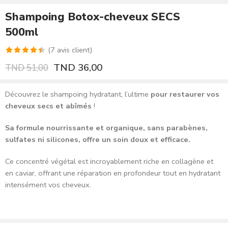
Shampoing Botox-cheveux SECS
500ml
(
7
avis client)
Noté
7
4.43
TND
36,00
TND
51,00
sur 5 basé
sur
Découvrez le shampoing hydratant, l’ultime
pour restaurer vos
notations
cheveux secs et abîmés
!
client
Sa formule nourrissante et organique, sans parabènes,
sulfates ni silicones, offre un soin doux et efficace.
Ce concentré végétal est incroyablement riche en collagène et
en caviar, offrant une réparation en profondeur tout en hydratant
intensément vos cheveux.